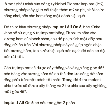
là một phát minh của công ty Nobel Biocare Implant ( Mỹ),
phương pháp này giúp cải thiện thẩm mỹ và phục hồi chức
năng nhai, cắn cho hàm răng một cách hiệu quả.
Để thực hiện phương pháp
Implant All On 6
, bác sĩ nha
khoa sẽ sử dụng 6 trụ Implant bằng Titanium cắm vào
xương hàm của bệnh nhân, sau đó phục hình một dãy cầu
răng sứ lên trên. Với phương pháp này sẽ giúp ngăn chặn
tiêu xương hàm, teo nướu hiệu quả bên cạnh đó còn có độ
bền rất tốt.
Các trụ implant sẽ được cấy thẳng và và nghiêng góc 45°
cân bằng vào xương hàm để có thể dàn lực nâng đỡ hàm
răng phía trên một cách tốt nhất. Trong đó 4 trụ implant
phía trước sẽ được cấy thẳng và 2 trụ phía sau cấy nghiêng
một góc 45°.
Implant All On 6
có cấu tạo gồm 3 phần: