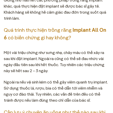
khác, quá thực hiện đặt implant sẽ được bác sĩ gây tê.
Khách hàng sẽ không hề cảm giác đau đớn trong suốt quá
trình làm.
Quá trình thực hiện trồng răng
Implant All On
6
có biến chứng gì hay không?
Một vài triệu chứng như sưng nhẹ, chảy máu có thể xảy ra
sau khi đặt implant. Ngoài ra cũng có thể sẽ đau nhức vài
ngày đầu tiên sau khi hết thuốc. Tuy nhiên các triệu chứng
này sẽ hết sau 2 – 3 ngày.
Ngoài ra nếu vệ sinh kém có thể gây viêm quanh trụ implant.
Sử dụng thuốc lá, rượu, bia có thể dẫn tới viêm nhiễm và
nguy cơ đào thải. Tuy nhiên, các vấn đề trên đều có thể
tránh được nếu làm đúng theo chỉ dẫn của bác sĩ.
Cần lưu ý chuyện ăn uống như thế nào sau khi