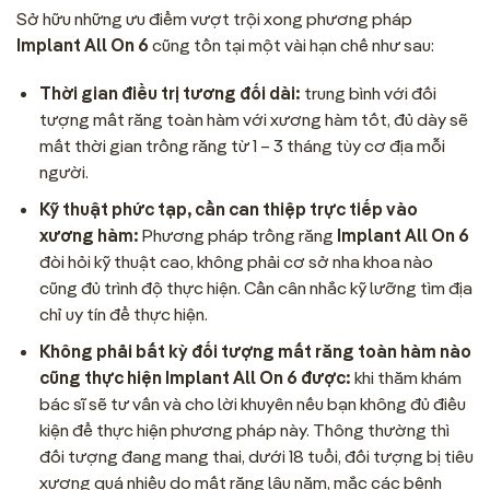
Sở hữu những ưu điểm vượt trội xong phương pháp
Implant All On 6
cũng tồn tại một vài hạn chế như sau:
Thời gian điều trị tương đối dài:
trung bình với đối
tượng mất răng toàn hàm với xương hàm tốt, đủ dày sẽ
mất thời gian trồng răng từ 1 – 3 tháng tùy cơ địa mỗi
người.
Kỹ thuật phức tạp, cần can thiệp trực tiếp vào
xương hàm:
Phương pháp trồng răng
Implant All On 6
đòi hỏi kỹ thuật cao, không phải cơ sở nha khoa nào
cũng đủ trình độ thực hiện. Cần cân nhắc kỹ lưỡng tìm địa
chỉ uy tín để thực hiện.
Không phải bất kỳ đối tượng mất răng toàn hàm nào
cũng thực hiện Implant All On 6 được:
khi thăm khám
bác sĩ sẽ tư vấn và cho lời khuyên nếu bạn không đủ điều
kiện để thực hiện phương pháp này. Thông thường thì
đối tượng đang mang thai, dưới 18 tuổi, đối tượng bị tiêu
xương quá nhiều do mất răng lâu năm, mắc các bệnh