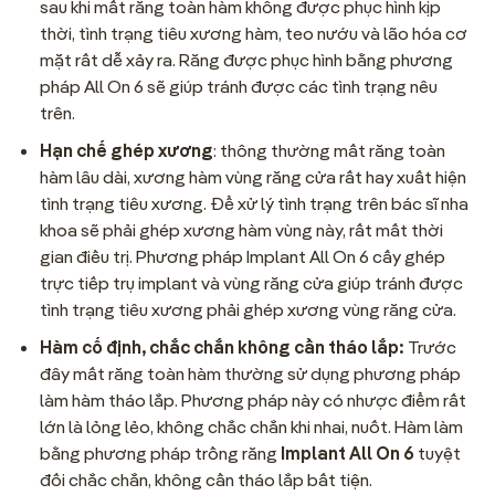
sau khi mất răng toàn hàm không được phục hình kịp
thời, tình trạng tiêu xương hàm, teo nướu và lão hóa cơ
mặt rất dễ xảy ra. Răng được phục hình bằng phương
pháp All On 6 sẽ giúp tránh được các tình trạng nêu
trên.
Hạn chế ghép xương
: thông thường mất răng toàn
hàm lâu dài, xương hàm vùng răng cửa rất hay xuất hiện
tình trạng tiêu xương. Để xử lý tình trạng trên bác sĩ nha
khoa sẽ phải ghép xương hàm vùng này, rất mất thời
gian điều trị. Phương pháp Implant All On 6 cấy ghép
trực tiếp trụ implant và vùng răng cửa giúp tránh được
tình trạng tiêu xương phải ghép xương vùng răng cửa.
Hàm cố định, chắc chắn không cần tháo lắp:
Trước
đây mất răng toàn hàm thường sử dụng phương pháp
làm hàm tháo lắp. Phương pháp này có nhược điểm rất
lớn là lỏng lẻo, không chắc chắn khi nhai, nuốt. Hàm làm
bằng phương pháp trồng răng
Implant All On 6
tuyệt
đối chắc chắn, không cần tháo lắp bất tiện.