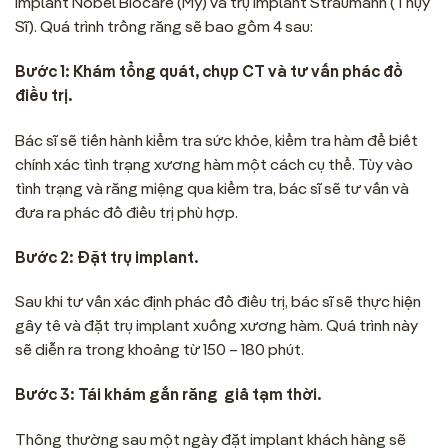
Implant Nobel Biocare (Mỹ) và trụ Implant Straumann (Thụy
Sĩ). Quá trình trồng răng sẽ bao gồm 4 sau:
Bước 1: Khám tổng quát, chụp CT và tư vấn phác đồ
điều trị.
Bác sĩ sẽ tiến hành kiểm tra sức khỏe, kiểm tra hàm để biết
chính xác tình trạng xương hàm một cách cụ thể. Tùy vào
tình trạng và răng miệng qua kiểm tra, bác sĩ sẽ tư vấn và
đưa ra phác đồ điều trị phù hợp.
Bước 2: Đặt trụ implant.
Sau khi tư vấn xác định phác đồ điều trị, bác sĩ sẽ thực hiện
gây tê và đặt trụ implant xuống xương hàm. Quá trình này
sẽ diễn ra trong khoảng từ 150 – 180 phút.
Bước 3: Tái khám gắn răng giả tạm thời.
Thông thường sau một ngày đặt implant khách hàng sẽ