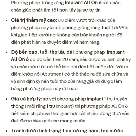
Phương pháp trồng răng
Implant All On 6
rất chắc
chắn giúp phát âm tốt hơn, lấy lại sự tự tin.
Giá trị thẩm mỹ cao:
ưu điểm vượt trội khác của
phương pháp này là mô phỏng giống răng thật tới 99%.
Khi giao tiếp, cười nói không cần băn khoăn người đối
diện phát hiện ra khuyết điểm về hàm răng.
Độ bền cao, tuổi thọ lâu dài
: phương pháp
Implant
All On 6
có độ bền trên 20 năm, nếu được vệ sinh định kỳ
và chăm sóc tốt có thể kéo dài đến hết cuộc đời. Với ưu
điểm khớp nối Abutment có thể tháo ra để sửa chữa và
vệ sinh định kỳ nên tuổi thọ của răng giả khi được làm
bằng phương pháp này rất cao.
Giá cả hợp lý
: so với phương pháp implant 1 trụ truyền
thống ( mỗi răng 1 trụ implant) thì phương pháp All On 6
tiết kiếm chi phí và thời gian hơn rất nhiều, đồng thời vẫn
đạt được hiệu quả như mong muốn.
Tránh được tình trạng tiêu xương hàm, teo nướu: