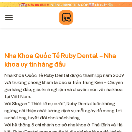
Chuyển
đến
nội
dung
Nha Khoa Quốc Tế Ruby Dental – Nha
khoa uy tín hàng đầu
Nha Khoa Quốc Tế Ruby Dental được thành lập năm 2009
với trưởng phòng khám là bác sĩ Trần Trung Kiên – Chuyên
gia hàng đầu, giàu kinh nghiệm và chuyên môn về nha khoa
tại Việt Nam.
Với Slogan “ Thiết kế nụ cười”, Ruby Dental luôn không
ngừng cải thiện chất lượng dịch vụ mỗi ngày để mang tới
sự hài lòng tuyệt đối cho khách hàng.
Với hệ thống 5 chi nhánh cơ sở nha khoa ở Thái Bình và Hà
Nội, Ruby Dental mong muốn là địa chỉ nha khoa để khách