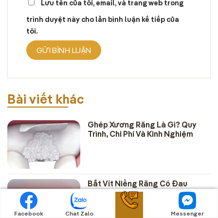
Lưu tên của tôi, email, và trang web trong
trình duyệt này cho lần bình luận kế tiếp của
tôi.
Bài viết khác
Ghép Xương Răng Là Gì? Quy
Trình, Chi Phí Và Kinh Nghiệm
Bắt Vít Niềng Răng Có Đau
Không? Giải Đáp Mọi Thắc Mắc
Về Thời Gian & Hiệu Quả
Facebook
Chat Zalo
Messenger