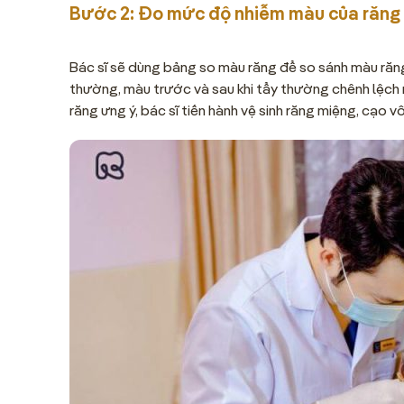
Bước 2: Đo mức độ nhiễm màu của răng 
Bác sĩ sẽ dùng bảng so màu răng để so sánh màu răn
thường, màu trước và sau khi tẩy thường chênh lệch 
răng ưng ý, bác sĩ tiến hành vệ sinh răng miệng, cạo v