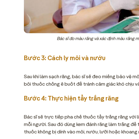
Bác sĩ đo màu răng và xác định màu răng
Bước 3: Cách ly môi và nướu
Sau khi làm sạch răng, bác sĩ sẽ đeo miếng bảo vệ mô
bôi thuốc chống ê buốt để tránh cảm giác khó chịu và
Bước 4: Thực hiện tẩy trắng răng
Bác sĩ sẽ trực tiếp pha chế thuốc tẩy trắng răng với l
mỗi người. Sau đó dùng kem đánh răng làm trắng để t
thuốc không bị dính vào môi, nướu, lưỡi hoặc khoang