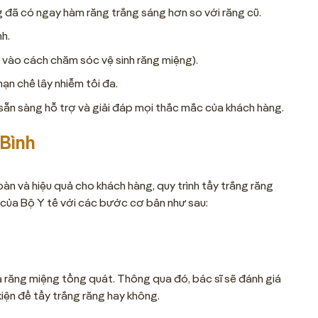
àng đã có ngay hàm răng trắng sáng hơn so với răng cũ.
h.
c vào cách chăm sóc vệ sinh răng miệng).
ạn chế lây nhiễm tối đa.
sẵn sàng hỗ trợ và giải đáp mọi thắc mắc của khách hàng.
 Bình
n và hiệu quả cho khách hàng, quy trình tẩy trắng răng
h của Bộ Y tế với các bước cơ bản như sau:
 răng miệng tổng quát. Thông qua đó, bác sĩ sẽ đánh giá
kiện để tẩy trắng răng hay không.