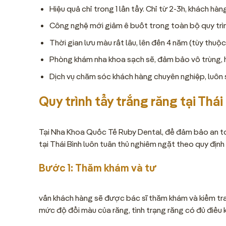
Hiệu quả chỉ trong 1 lần tẩy. Chỉ từ 2-3h, khách h
Công nghệ mới giảm ê buốt trong toàn bộ quy trìn
Thời gian lưu màu rất lâu, lên đến 4 năm (tùy thuộ
Phòng khám nha khoa sạch sẽ, đảm bảo vô trùng, h
Dịch vụ chăm sóc khách hàng chuyên nghiệp, luôn 
Quy trình tẩy trắng răng tại Thái
Tại Nha Khoa Quốc Tế Ruby Dental, để đảm bảo an toà
tại Thái Bình luôn tuân thủ nghiêm ngặt theo quy địn
Bước 1: Thăm khám và tư
vấn khách hàng sẽ được bác sĩ thăm khám và kiểm tra
mức độ đổi màu của răng, tình trạng răng có đủ điều 