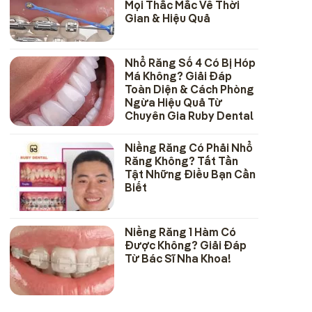
Mọi Thắc Mắc Về Thời
Gian & Hiệu Quả
Nhổ Răng Số 4 Có Bị Hóp
Má Không? Giải Đáp
Toàn Diện & Cách Phòng
Ngừa Hiệu Quả Từ
Chuyên Gia Ruby Dental
Niềng Răng Có Phải Nhổ
Răng Không? Tất Tần
Tật Những Điều Bạn Cần
Biết
Niềng Răng 1 Hàm Có
Được Không? Giải Đáp
Từ Bác Sĩ Nha Khoa!